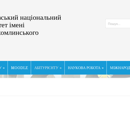
ський національний
тет імені
хомлинського
У
»
MOODLE
АБІТУРІЄНТУ
»
НАУКОВА РОБОТА
»
МІЖНАРОД