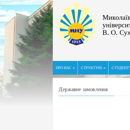
Миколаїв
універси
В. О. Су
ПРО НАС
»
СТРУКТУРА
»
СТУДЕНТ
Державне замовлення