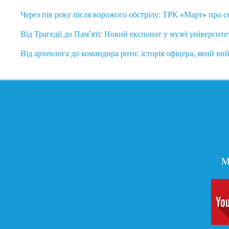
Через пів року після ворожого обстрілу: ТРК «Март» про 
Від Трагедії до Пам’яті: Новий експонат у музеї університе
Від археолога до командира роти: історія офіцера, який ви
М