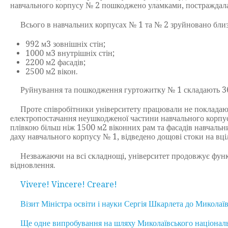
навчального корпусу № 2 пошкоджено уламками, постраждала 
Всього в навчальних корпусах № 1 та № 2 зруйновано близ
992 м
3
зовнішніх стін;
1000 м
3
внутрішніх стін;
2200 м
2
фасадів;
2500 м
2
вікон.
Руйнування та пошкодження гуртожитку № 1 складають 36
Проте співробітники університету працювали не покладаючи
електропостачання неушкодженої частини навчального корпус
плівкою більш ніж 1500 м
2
віконних рам та фасадів навчальн
даху навчального корпусу № 1, відведено дощові стоки на вці
Незважаючи на всі складнощі, університет продовжує функц
відновлення.
Vivere! Vincere! Creare!
Візит Міністра освіти і науки Сергія Шкарлета до Миколаї
Ще одне випробування на шляху Миколаївського національ