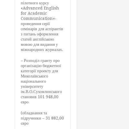
пілотного курсу
«Advanced English
for Academic
Communication»-
проведення серії
семінарів для аспірантів
з питань оформлення
статей англійською
мовою для видання у
міжнародних журналах.
– Розподіл гранту про
організацію бюджетної
категорії проекту для
Миколаївського
національного
університету
ім.В.О.Сухомлинського
становив 101 948,00
євро
(обладнання та
підручники – 31 882,00
євро