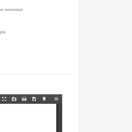
кої економіки
рів