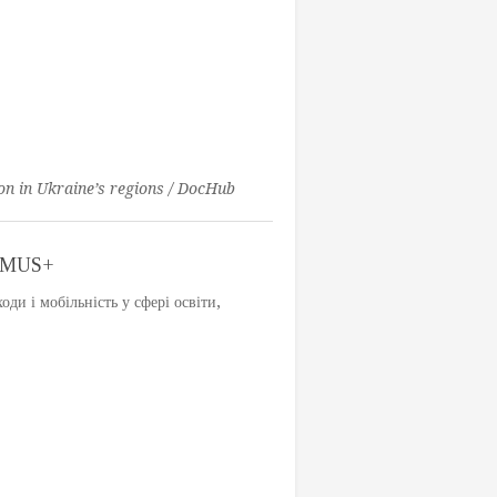
ion in Ukraine’s regions / DocHub
SMUS+
ди і мобільність у сфері освіти,