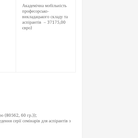
Академічна мобільність
професорсько-
викладацького складу та
аспірантів – 37175,00
євро)
о (80562, 60 гр.));
я серії семінарів для аспірантів з