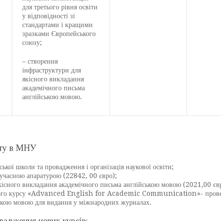
для третього рівня освіти
у відповідності зі
стандартами і кращими
зразками Європейського
союзу;
– створення
інфраструктури для
якісного викладання
академічного письма
англійською мовою.
кту в МНУ
ької школи та провадження і організація наукової освіти;
учасною апаратурою (22842, 00 євро);
кісного викладання академічного письма англійською мовою (2021,00 євр
ного курсу «Advanced English for Academic Communication»- проведенн
ькою мовою для видання у міжнародних журналах.