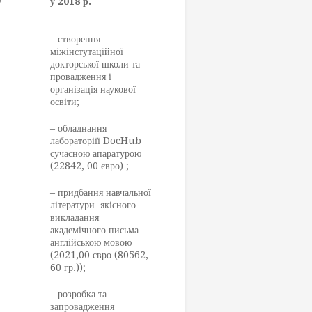
у
у 2018 р.
– створення
міжінстутаційної
докторської школи та
провадження і
організація наукової
освіти;
– обладнання
лабораторіїї DocHub
сучасною апаратурою
(22842, 00 євро) ;
– придбання навчальної
літератури якісного
викладання
академічного письма
англійською мовою
(2021,00 євро (80562,
60 гр.));
– розробка та
запровадження