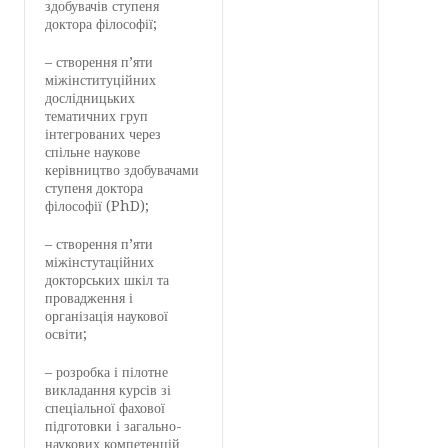
здобувачів ступеня
доктора філософії;
– створення п’яти
міжінституційних
дослідницьких
тематичних груп
інтегрованих через
спільне наукове
керівництво здобувачами
ступеня доктора
філософії (PhD);
– створення п’яти
міжінстутаційних
докторських шкіл та
провадження і
організація наукової
освіти;
– розробка і пілотне
викладання курсів зі
спеціальної фахової
підготовки і загально-
наукових компетенцій