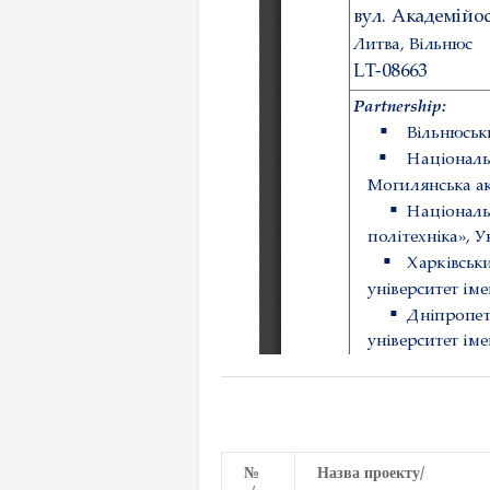
№
Назва проекту
/