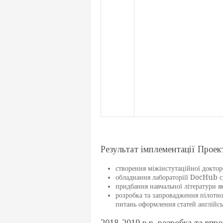
Результат імплементації Прое
створення міжінстутаційної докторс
обладнання лабораторіїї DocHub с
придбання навчальної літератури я
розробка та запровадження пілот
питань оформлення статей англійс