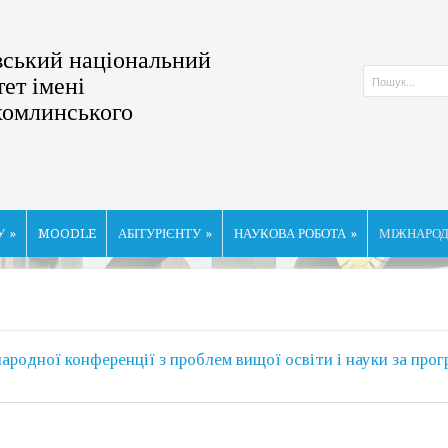
ський національний
тет імені
хомлинського
У
»
MOODLE
АБІТУРІЄНТУ
»
НАУКОВА РОБОТА
»
МІЖНАРОД
одної конференції з проблем вищої освіти і науки за про