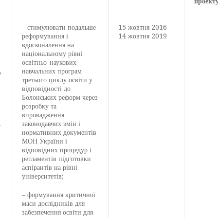
проект
– стимулювати подальше
15 жовтня 2016 –
реформування і
14 жовтня 2019
вдосконалення на
національному рівні
освітньо-наукових
,
навчальних програм
третього циклу освіти у
відповідності до
Болонських реформ через
розробку та
впровадження
законодавчих змін і
–
нормативних документів
МОН України і
відповідних процедур і
регламентів підготовки
аспірантів на рівні
університетів;
– формування критичної
маси дослідників для
забезпечення освіти для