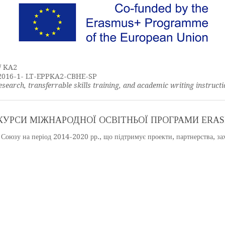
 / KA2
-2016-1- LT-EPPKA2-CBHE-SP
esearch, transferrable skills training, and academic writing instruct
УРСИ МІЖНАРОДНОЇ ОСВІТНЬОЇ ПРОГРАМИ ERA
Союзу на період 2014-2020 рр., що підтримує проекти, партнерства, захо