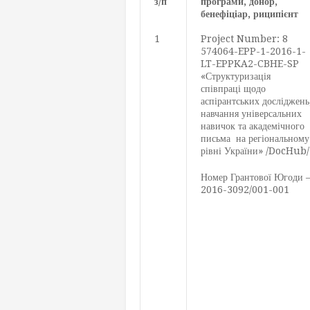
з/п
програми, донор,
бенефіціар, риципієнт
1
Project Number: 8
574064-EPP-1-2016-1-
LT-EPPKA2-CBHE-SP
«Структуризація
співпраці щодо
аспірантських досліджень
навчання універсальних
навичок та академічного
письма на регіональному
рівні України» /DocHub/
Номер Грантової Югоди 
2016-3092/001-001