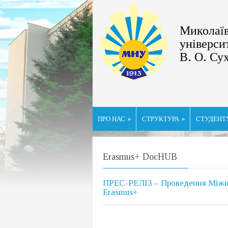
Миколаїв
універси
В. О. Су
ПРО НАС
»
СТРУКТУРА
»
СТУДЕНТ
Erasmus+ DocHUB
ПРЕС-РЕЛІЗ – Проведення Міжнар
Erasmus+