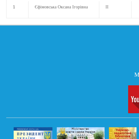
1
Єфімовська Оксана Ігорівна
ІІ
М