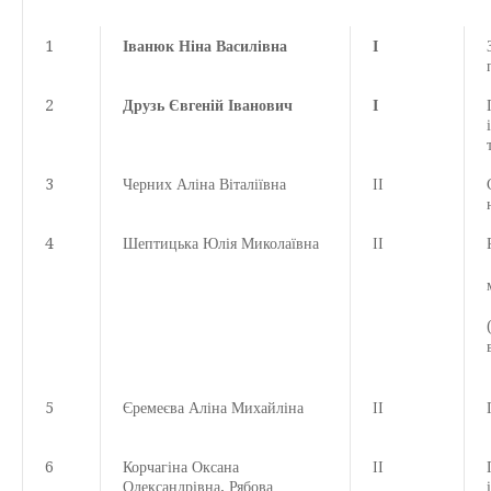
1
Іванюк Ніна Василівна
І
2
Друзь Євгеній Іванович
І
3
Черних Аліна Віталіївна
ІІ
4
Шептицька Юлія Миколаївна
ІІ
5
Єремеєва Аліна Михайліна
ІІ
6
Корчагіна Оксана
ІІ
Олександрівна, Рябова