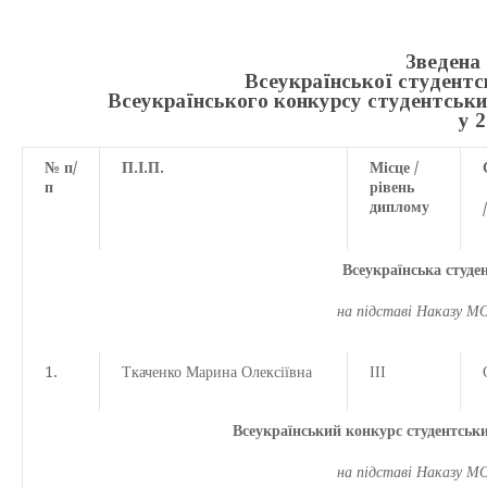
Зведена 
Всеукраїнської студентсь
Всеукраїнського конкурсу студентських
у 2
№ п/
П.І.П.
Місце /
п
рівень
диплому
Всеукраїнська студен
на підставі Наказу М
1.
Ткаченко Марина Олексіївна
ІІІ
Всеукраїнський конкурс студентських
на підставі Наказу М