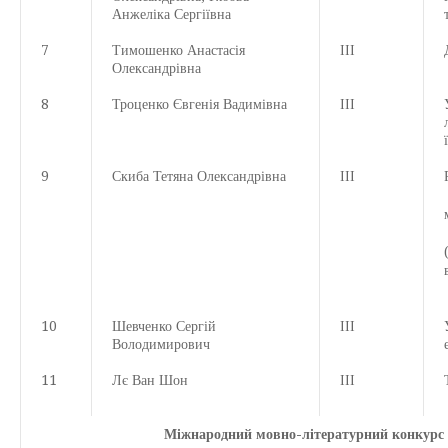
Анжеліка Сергіївна
7
Тимошенко Анастасія
ІІІ
Олександрівна
8
Троценко Євгенія Вадимівна
ІІІ
9
Скиба Тетяна Олександрівна
ІІІ
10
Шевченко Сергій
ІІІ
Володимирович
11
Лє Ван Шон
ІІІ
Міжнародний мовно-літературний конкурс у