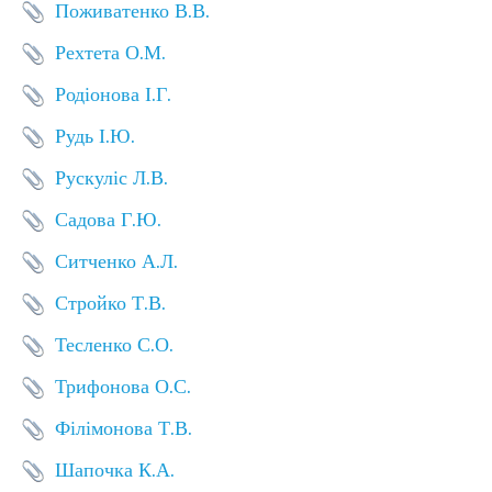
Поживатенко В.В.
Рехтета О.М.
Родіонова І.Г.
Рудь І.Ю.
Рускуліс Л.В.
Садова Г.Ю.
Ситченко А.Л.
Стройко Т.В.
Тесленко С.О.
Трифонова О.С.
Філімонова Т.В.
Шапочка К.А.