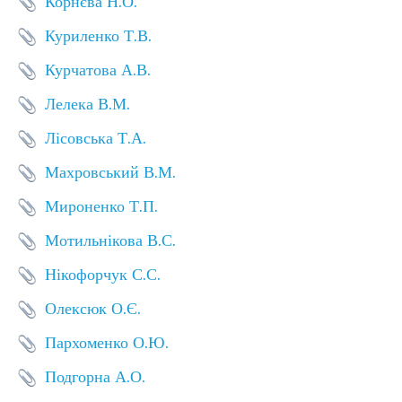
Корнєва Н.О.
Куриленко Т.В.
Курчатова А.В.
Лелека В.М.
Лісовська Т.А.
Махровський В.М.
Мироненко Т.П.
Мотильнікова В.С.
Нікофорчук С.С.
Олексюк О.Є.
Пархоменко О.Ю.
Подгорна А.О.