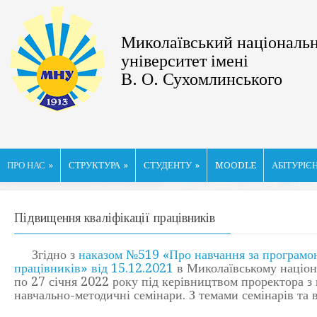
Миколаївський національ
університет імені
В. О. Сухомлинського
ПРО НАС
»
СТРУКТУРА
»
СТУДЕНТУ
»
MOODLE
АБІТУРІЄ
Підвищення кваліфікації працівників
Згідно з
наказом №519 «Про навчання за програмою
працівників» від 15.12.2021
в Миколаївському націона
по 27 січня 2022 року під керівництвом проректора з 
навчально-методичні семінари. З темами семінарів т