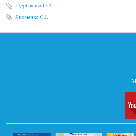
Щербакова О.Л.
Якименко С.І.
М