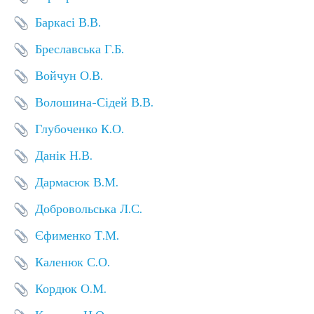
Баркасі В.В.
Бреславська Г.Б.
Войчун О.В.
Волошина-Сідей В.В.
Глубоченко К.О.
Данік Н.В.
Дармасюк В.М.
Добровольська Л.С.
Єфименко Т.М.
Каленюк С.О.
Кордюк О.М.