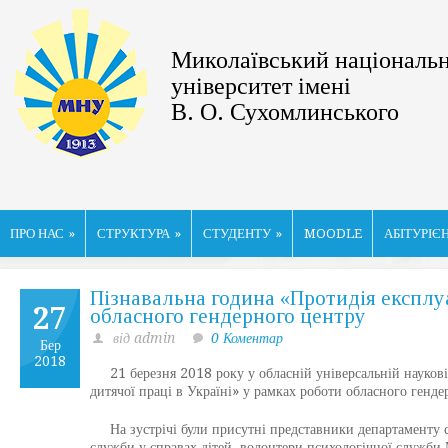
Миколаївський національ
університет імені
В. О. Сухомлинського
ПРО НАС
»
СТРУКТУРА
»
СТУДЕНТУ
»
MOODLE
АБІТУРІЄ
Пізнавальна година «Протидія експлуа
27
обласного гендерного центру
від admin
0 Коментар
Бер
2018
21 березня 2018 року у обласній універсальній науковій
дитячої праці в Україні» у рамках роботи обласного генде
На зустрічі були присутні представники департаменту со
служби у справах дітей, волонтери психологічної служби 