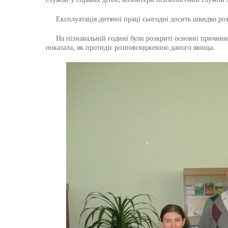
Експлуатація дитячої праці сьогодні досить швидко розпо
На пізнавальній годині були розкриті основні причини та
показала, як протидіє розповсюдженню даного явища.