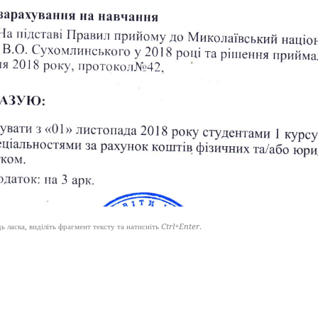
 ласка, виділіть фрагмент тексту та натисніть
Ctrl+Enter
.