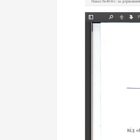
Наказ №404/с: за державним