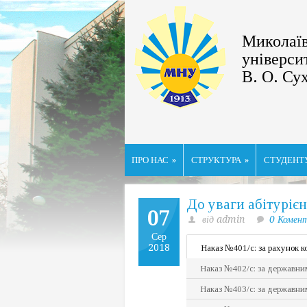
Миколаїв
універси
В. О. Су
ПРО НАС
»
СТРУКТУРА
»
СТУДЕНТ
До уваги абітурієн
07
від admin
0 Комен
Сер
2018
Наказ №401/с: за рахунок к
Наказ №402/с: за державним
Наказ №403/с: за державним