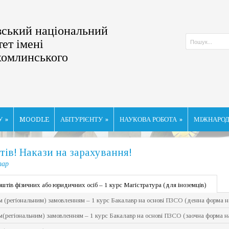
ський національний
тет імені
хомлинського
У
»
MOODLE
АБІТУРІЄНТУ
»
НАУКОВА РОБОТА
»
МІЖНАРОД
тів! Накази на зарахування!
тар
оштів фізичних або юридичних осіб – 1 курс Магістратура (для іноземців)
 (регіональним) замовленням – 1 курс Бакалавр на основі ПЗСО (денна форма 
(регіональним) замовленням – 1 курс Бакалавр на основі ПЗСО (заочна форма н