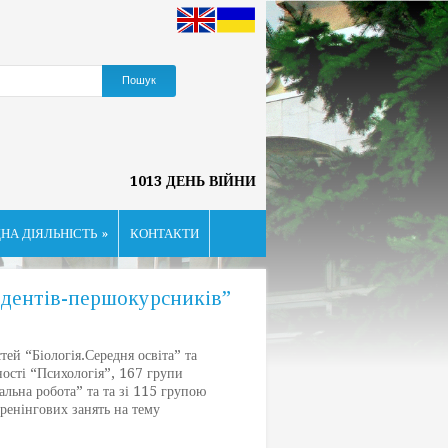
1013 ДЕНЬ ВІЙНИ
НА ДІЯЛЬНІСТЬ
»
КОНТАКТИ
тудентів-першокурсників”
й “Біологія.Середня освіта” та
ьності “Психологія”, 167 групи
альна робота” та та зі 115 групою
ренінгових занять на тему