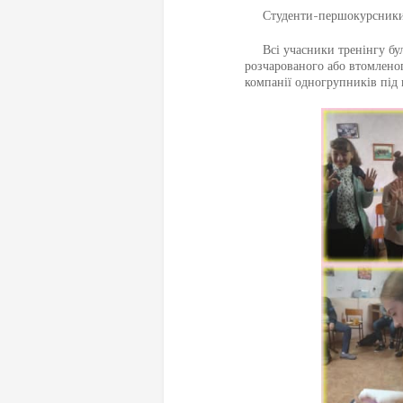
Студенти-першокурсники раз
Всі учасники тренінгу були
розчарованого або втомленог
компанії одногрупників під 