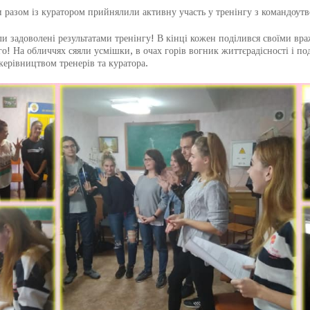
ом із куратором прийнялили активну участь у тренінгу з командоутвор
 задоволені результатами тренінгу! В кінці кожен поділився своїми вра
о! На обличчях сяяли усмішки, в очах горів вогник життєрадісності і по
керівництвом тренерів та куратора.