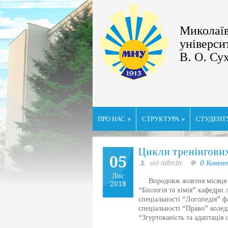
Миколаїв
універси
В. О. Су
ПРО НАС
»
СТРУКТУРА
»
СТУДЕНТ
Цикли тренінгових
05
від admin
0 Комен
Лис
Впродовж жовтня місяця 201
2018
“Біологія та хімія” кафедри 
спеціальності “Логопедія” ф
спеціальності “Право” коле
“Згуртованість та адаптація