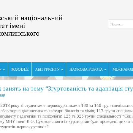
ський національний
тет імені
хомлинського
У
»
MOODLE
АБІТУРІЄНТУ
»
НАУКОВА РОБОТА
»
МІЖНАРОД
 занять на тему “Згуртованість та адаптація с
тар
8 року зі студентами-першокурсниками 130 та 140 груп спеціальносте
лабораторна діагностика та кафедри біологія та хімія; 117 групи спеціал
акультету педагогіки та психології; 125 та 325 групи спеціальності “Соці
джу МНУ імені В.О. Сухомлиського їх кураторами були проведені цикли т
 студентів-першокурсників”