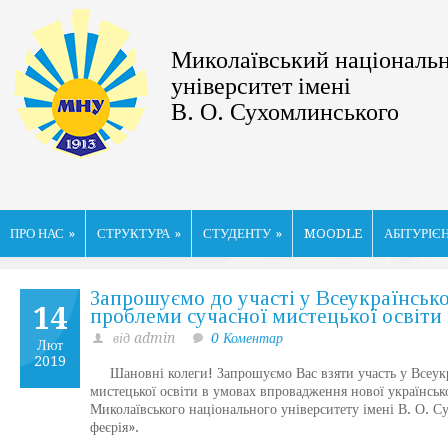
Миколаївський національ
університет імені
В. О. Сухомлинського
ПРО НАС
»
СТРУКТУРА
»
СТУДЕНТУ
»
MOODLE
АБІТУРІЄ
Запрошуємо до участі у Всеукраїнськ
14
проблеми сучасної мистецької освіти
від admin
0 Коментар
Лют
2019
Шановні колеги! Запрошуємо Вас взяти участь у Всеукра
мистецької освіти в умовах впровадження нової українськ
Миколаївського національного університету імені В. О. 
феєрія».