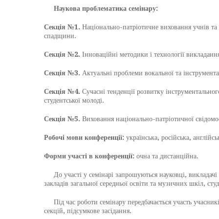
Наукова проблематика семінару:
Секція №1.
Національно-патріотичне виховання учнів та с
спадщини.
Секція №2.
Інноваційні методики і технології викладання
Секція №3.
Актуальні проблеми вокальної та інструментал
Секція №4.
Сучасні тенденції розвитку інструментальног
студентської молоді.
Секція №5.
Виховання національно-патріотичної свідомо
Робочі мови конференції:
українська, російська, англійсь
Форми участі в конференції:
очна та дистанційна.
До участі у семінарі запрошуються науковці, викладачі з
закладів загальної середньої освіти та музичних шкіл, студ
Під час роботи семінару передбачається участь учасникі
секцій, підсумкове засідання.