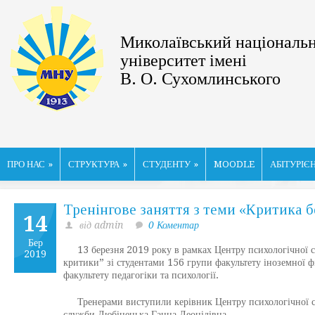
Миколаївський національ
університет імені
В. О. Сухомлинського
ПРО НАС
»
СТРУКТУРА
»
СТУДЕНТУ
»
MOODLE
АБІТУРІЄ
Тренінгове заняття з теми «Критика 
14
від admin
0 Коментар
Бер
13 березня 2019 року в рамках Центру психологічної слу
2019
критики” зі студентами 156 групи факультету іноземної фі
факультету педагогіки та психології.
Тренерами виступили керівник Центру психологічної слу
служби Любінецька Ганна Леонідівна.