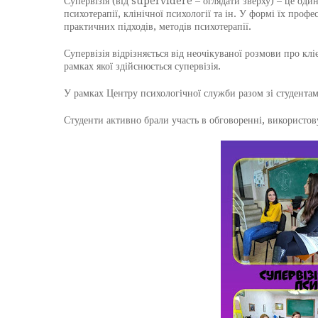
Супервізія (від supervidere – оглядати зверху) – це один
психотерапії, клінічної психології та ін. У формі їх проф
практичних підходів, методів психотерапії.
Супервізія відрізняється від неочікуваної розмови про клі
рамках якої здійснюється супервізія.
У рамках Центру психологічної служби разом зі студента
Студенти активно брали участь в обговоренні, використо