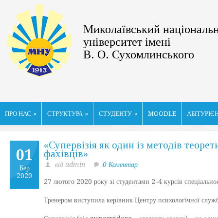
Миколаївський національ
університет імені
В. О. Сухомлинського
ПРО НАС
»
СТРУКТУРА
»
СТУДЕНТУ
»
MOODLE
АБІТУРІЄ
«Супервізія як один із методів теоре
01
фахівців»
від admin
0 Коментар
Бер
2020
27 лютого 2020 року зі студентами 2-4 курсів спеціальнос
Тренером виступила керівник Центру психологічної служб