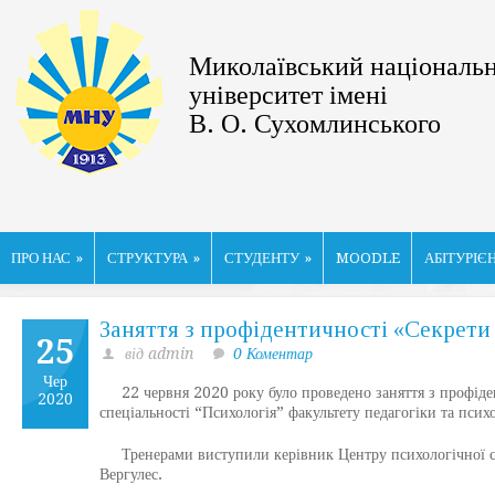
Миколаївський національ
університет імені
В. О. Сухомлинського
ПРО НАС
»
СТРУКТУРА
»
СТУДЕНТУ
»
MOODLE
АБІТУРІЄ
Заняття з профідентичності «Cекрети
25
від admin
0 Коментар
Чер
22 червня 2020 року було проведено заняття з профідент
2020
спеціальності “Психологія” факультету педагогіки та психо
Тренерами виступили керівник Центру психологічної слу
Вергулес.