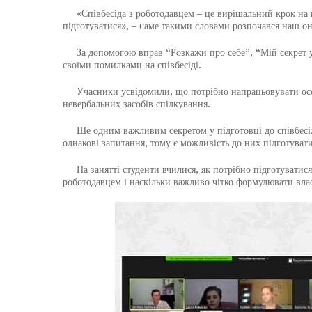
«Співбесіда з роботодавцем – це вирішальний крок на шл
підготуватися», – cаме такими словами розпочався наш о
За допомогою вправ “Розкажи про себе”, “Мій секрет усп
своїми помилками на співбесіді.
Учасники усвідомили, що потрібно напрацьовувати особис
невербальних засобів спілкування.
Ще одним важливим секретом у підготовці до співбесіди 
однакові запитання, тому є можливість до них підготувати
На занятті студенти вчилися, як потрібно підготуватися
роботодавцем і наскільки важливо чітко формулювати власн