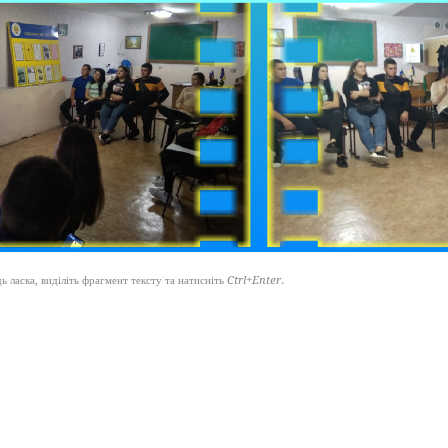
 ласка, виділіть фрагмент тексту та натисніть
Ctrl+Enter
.