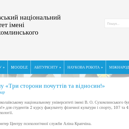
ський національний
тет імені
хомлинського
У
»
MOODLE
АБІТУРІЄНТУ
»
НАУКОВА РОБОТА
»
МІЖНАРОД
му «Три сторони почуттів та відносин!»
тар
аївському національному університеті імені В. О. Сухомлинського був
!» для студентів 2 курсу факультету фізичної культури і спорту, 107 та 
хології.
ер Центру психологічної служби Аліна Крапчіна.