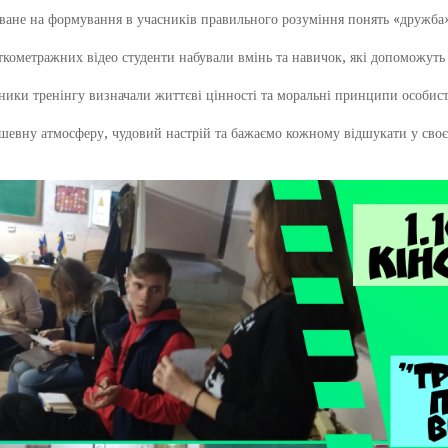
не на формування в учасників правильного розуміння понять «дружба», 
ометражних відео студенти набували вмінь та навичок, які допоможуть 
и тренінгу визначали життєві цінності та моральні принципи особист
ну атмосферу, чудовий настрій та бажаємо кожному відшукати у своєму