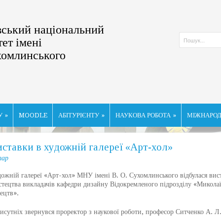
ський національний
тет імені
хомлинського
У
»
MOODLE
АБІТУРІЄНТУ
»
НАУКОВА РОБОТА
»
МІЖНАРОД
иставки в художній галереї «Арт-хол»
тар
ній галереї «Арт-хол» МНУ імені В. О. Сухомлинського відбулася виста
тецтва викладачів кафедри дизайну Відокремленого підрозділу «Миколаїв
тецтв».
утніх звернувся проректор з наукової роботи, професор Ситченко А. Л
.