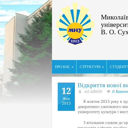
Миколаїв
універси
В. О. Су
ПРО НАС
»
СТРУКТУРА
»
СТУДЕНТ
Відкриття нової в
12
від admin
0 Комен
Жов
8 жовтня 2015 року в худож
2015
декоративно-ужиткового мис
університету культури і мис
З вітальним словом до прис
викладачів кафедри дизайну