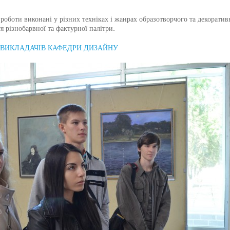
оти виконані у різних техніках і жанрах образотворчого та декоратив
я різнобарвної та фактурної палітри.
 ВИКЛАДАЧІВ КАФЕДРИ ДИЗАЙНУ