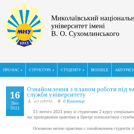
Миколаївський національ
університет імені
В. О. Сухомлинського
ПРО НАС
»
СТРУКТУРА
»
СТУДЕНТУ
»
MOODLE
АБІТУРІЄ
Ознайомлення з планом роботи під ча
16
служби університету
від admin
0 Коментар
Лют
2021
15 лютого 2021 року зі студентами 2 курсу спеціальнос
час проходження практики в Центрі психологічної служби
Основною метою практики є ознайомлення студентів зі с