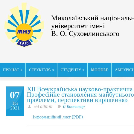
Миколаївський національ
університет імені
В. О. Сухомлинського
ПРО НАС
»
СТРУКТУРА
»
СТУДЕНТУ
»
MOODLE
АБІТУРІЄ
ХІІ Всеукраїнська науково-практична 
07
Професійне становлення майбутнього 
проблеми, перспективи вирішення»
Тра
від admin
0 Коментар
2021
Інформаційний лист (PDF)