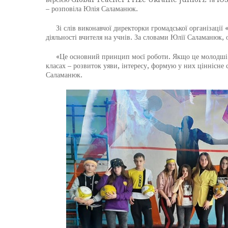
– розповіла Юлія Саламанюк.
Зі слів виконавчої директорки громадської організації 
діяльності вчителя на учнів. За словами Юлії Саламанюк, о
«Це основний принцип моєї роботи. Якщо це молодші шко
класах – розвиток уяви, інтересу, формую у них ціннісне
Саламанюк.