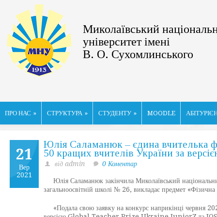
Миколаївський національ
університет імені
В. О. Сухомлинського
ПРО НАС
»
СТРУКТУРА
»
СТУДЕНТУ
»
MOODLE
АБІТУРІЄ
Юлія Саламанюк – єдина вчителька ф
21
50 кращих вчителів України за версією
від admin
0 Коментар
Вер
2021
Юлія Саламанюк закінчила Миколаївський національний 
загальноосвітній школі № 26, викладає предмет «Фізична 
«Подала свою заявку на конкурс наприкінці червня 2021
версією Global Teacher Prize Ukraine JuniorZ та IOSJ U