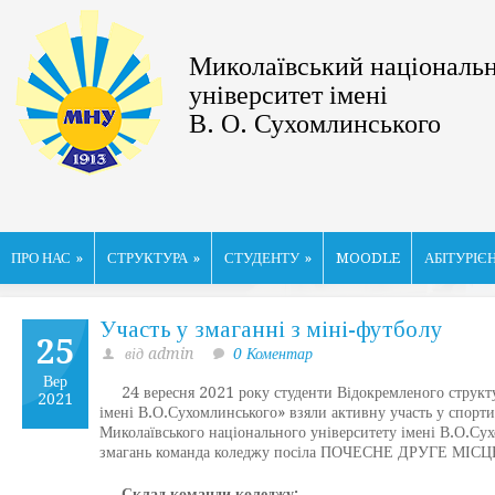
Миколаївський національ
університет імені
В. О. Сухомлинського
ПРО НАС
»
СТРУКТУРА
»
СТУДЕНТУ
»
MOODLE
АБІТУРІЄ
Участь у змаганні з міні-футболу
25
від admin
0 Коментар
Вер
24 вересня 2021 року студенти Відокремленого структур
2021
імені В.О.Сухомлинського» взяли активну участь у спорти
Миколаївського національного університету імені В.О.Су
змагань команда коледжу посіла ПОЧЕСНЕ ДРУГЕ МІСЦ
Склад команди коледжу: