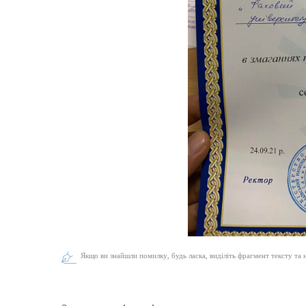
Якщо ви знайшли помилку, будь ласка, виділіть фрагмент тексту та 