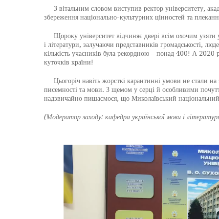
З вітальним словом виступив ректор університету, акад
збереження національно-культурних цінностей та плекання
Щороку університет відчиняє двері всім охочим узяти уч
і літератури, залучаючи представників громадськості, люд
кількість учасників була рекордною – понад 400! А 2020 р
куточків країни!
Цьогоріч навіть жорсткі карантинні умови не стали на за
писемності та мови. З щемом у серці й особливими почутт
надзвичайно пишаємося, що Миколаївський національний 
(Модератор заходу: кафедра української мови і літератур