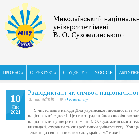
Миколаївський національ
університет імені
В. О. Сухомлинського
ПРО НАС
»
СТРУКТУРА
»
СТУДЕНТУ
»
MOODLE
АБІТУРІЄ
Радіодиктант як символ національної 
10
від admin
0 Коментар
Лис
9 листопада з нагоди Дня української писемності та мови
2021
національної єдності. Це стало традиційною щорічною заг
національний університет імені В. О. Сухомлинського теж 
викладачі, студенти та співробітники університету. Хоч ц
теплом до свята та повагою до української мови!