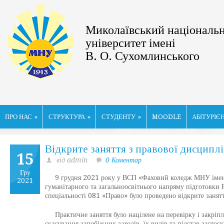
Миколаївський національ
університет імені
В. О. Сухомлинського
ПРО НАС
»
СТРУКТУРА
»
СТУДЕНТУ
»
MOODLE
АБІТУРІЄ
Відкрите заняття з правової дисципл
15
від admin
0 Коментар
Гру
9 грудня 2021 року у ВСП «Фаховий коледж МНУ імені В.
2021
гуманітарного та загальноосвітнього напряму підготовки 
спеціальності 081 «Право» було проведено відкрите заня
Практичне заняття було націлене на перевірку і закріпле
скасування запобіжних заходів, їх видів та підстав застос