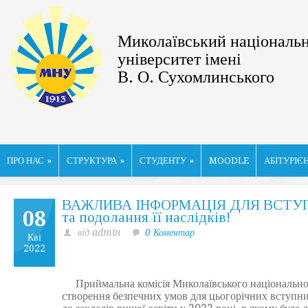
Миколаївський національ
університет імені
В. О. Сухомлинського
ПРО НАС
»
СТРУКТУРА
»
СТУДЕНТУ
»
MOODLE
АБІТУРІЄ
ВАЖЛИВА ІНФОРМАЦІЯ ДЛЯ ВСТУПНИКІ
08
та подолання її наслідків!
від admin
0 Коментар
Кві
2022
Приймальна комісія Миколаївського національного
створення безпечних умов для цьогорічних вступник