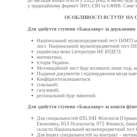
до закладів вищої освіти у 2022 році, в якому буд
у традиційному форматі ЗНО, ЄВІ та ЄФВВ. Саме т
ОСОБЛИВОСТІ ВСТУПУ НА О
Для здобуття ступеня «Бакалавр» за державним
Національний мультипредметний тест (НМТ) а
лист. Національний мультипредметний тест (НМ
українська мова (літератури НЕ БУДЕ!);
математика;
історія України.
Мотиваційний лист буде впливати лише тоді, к
Подання документів і підтвердження місця на
Коефіцієнтизалишаються:
сільський;
галузевий;
регіональний буде змінений.
Для здобуття ступеня «Бакалавр» за кошти фізи
Для спеціальностей 035.041 Філологія (Германс
Економіка, 053 Психологія, 072 Фінанси, банк
скласти Національний мультипредметний тест
Для інших спеціальностей на контракт – мотив