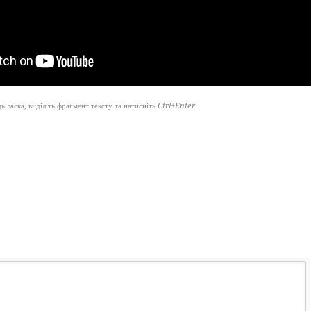
 ласка, виділіть фрагмент тексту та натисніть
Ctrl+Enter
.