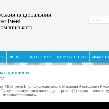
ський національний
тет імені
хомлинського
У
»
MOODLE
АБІТУРІЄНТУ
»
НАУКОВА РОБОТА
»
МІЖНАРОД
ько прийшло»
тар
 МНУ імені В. О. Сухомлинського Маріанна Анатоліївна Рускул
на Рускуліс (випускниця нашого університету) поклала слова на м
й, лишенько прийшло».