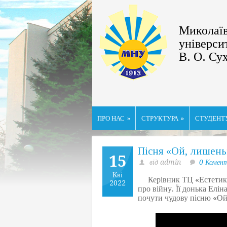
Миколаїв
універси
В. О. Су
ПРО НАС
»
СТРУКТУРА
»
СТУДЕНТ
Пісня «Ой, лишен
15
від admin
0 Комен
Кві
Керівник ТЦ «Естетика»
2022
про війну. Її донька Елі
почути чудову пісню «О