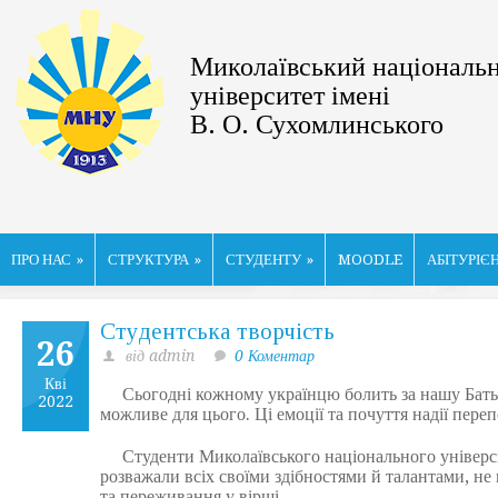
Миколаївський національ
університет імені
В. О. Сухомлинського
ПРО НАС
»
СТРУКТУРА
»
СТУДЕНТУ
»
MOODLE
АБІТУРІЄ
Студентська творчість
26
від admin
0 Коментар
Кві
Сьогодні кожному українцю болить за нашу Батькі
2022
можливе для цього. Ці емоції та почуття надії пер
Студенти Миколаївського національного університ
розважали всіх своїми здібностями й талантами, не
та переживання у вірші…