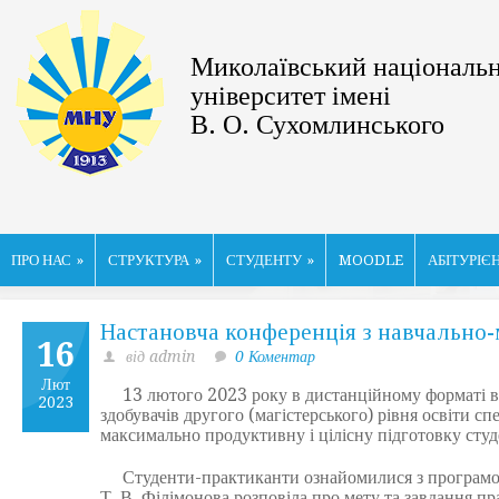
Миколаївський національ
університет імені
В. О. Сухомлинського
ПРО НАС
»
СТРУКТУРА
»
СТУДЕНТУ
»
MOODLE
АБІТУРІЄ
Настановча конференція з навчально
16
від admin
0 Коментар
Лют
13 лютого 2023 року в дистанційному форматі від
2023
здобувачів другого (магістерського) рівня освіти с
максимально продуктивну і цілісну підготовку сту
Студенти-практиканти ознайомилися з програмою 
Т. В. Філімонова розповіла про мету та завдання п