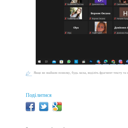
Якщо ви знайшли помилку, будь ласка, виділіть фрагмент тексту та 
Поділитися