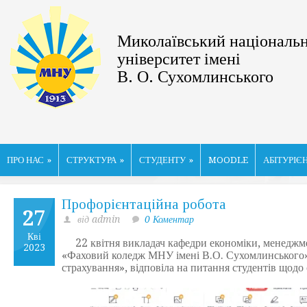
Миколаївський національ
університет імені
В. О. Сухомлинського
ПРО НАС
»
СТРУКТУРА
»
СТУДЕНТУ
»
MOODLE
АБІТУРІЄ
Профорієнтаційна робота
27
від admin
0 Коментар
Кві
22 квітня викладач кафедри економіки, менеджмен
2023
«Фаховий коледж МНУ імені В.О. Сухомлинського» щ
страхування», відповіла на питання студентів щодо 