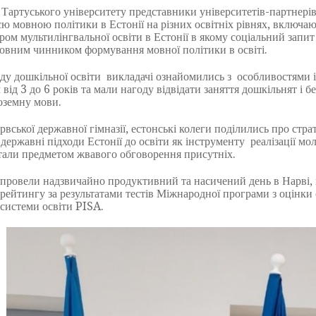
ртуського університету представники університетів-партнерів з
єю мовною політики в Естонії на різних освітніх рівнях, включа
ом мультилінгвальної освіти в Естонії в якому соціальний запи
овним чинником формування мовної політики в освіті.
ду дошкільної освіти викладачі ознайомились з особливостями 
 від 3 до 6 років та мали нагоду відвідати заняття дошкільнят і 
оземну мови.
ької державної гімназії, естонські колеги поділились про страт
 державні підходи Естонії до освіти як інструменту реалізації мо
тали предметом жвавого обговорення присутніх.
вели надзвичайно продуктивний та насичений день в Нарві, ви
в рейтингу за результатами тестів Міжнародної програми з оцінки
 системи освіти PISA.