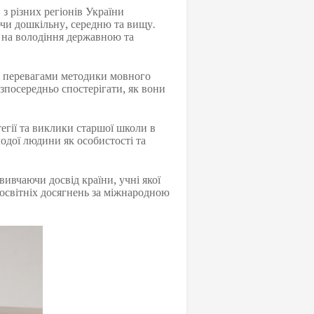
 різних регіонів України
ючи дошкільну, середню та вищу.
т на володіння державною та
і перевагами методики мовного
безпосередньо спостерігати, як вони
егії та виклики старшої школи в
лодої людини як особистості та
вчаючи досвід країни, учні якої
 освітніх досягнень за міжнародною