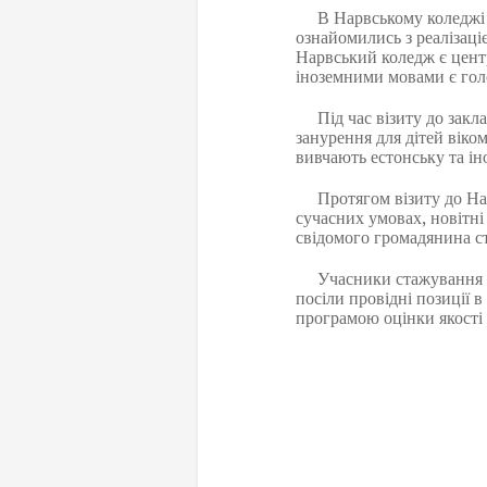
В Нарвському коледжі Та
ознайомились з реалізаці
Нарвський коледж є центр
іноземними мовами є гол
Під час візиту до закла
занурення для дітей віком
вивчають естонську та ін
Протягом візиту до Нарвс
сучасних умовах, новітні
свідомого громадянина с
Учасники стажування про
посіли провідні позиції 
програмою оцінки якості