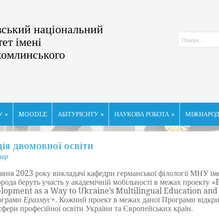
ський національний
тет імені
хомлинського
У
»
MOODLE
АБІТУРІЄНТУ
»
НАУКОВА РОБОТА
»
МІЖНАРОД
ія двомовної освіти
тар
вня 2023 року викладачі кафедри германської філології МНУ ім
рода беруть участь у академічній мобільності в межах проект
lopment as a Way to Ukraine’s Multilingual Education and 
ограми
Еразмус+
. Кожний проект в межах даної Програми відкри
сфери професійної освіти України та Європейських країн.