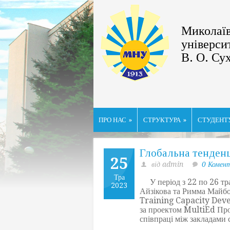
Миколаїв
універси
В. О. Су
ПРО НАС
»
СТРУКТУРА
»
СТУДЕНТ
Глобальна тенденц
25
від admin
0 Комен
Тра
У період з 22 по 26 тра
2023
Айзікова та Римма Майбо
Training Capacity Deve
за проектом MultiEd Пр
співпраці між закладами 