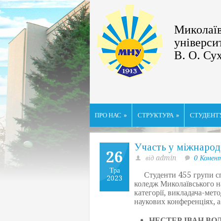
Миколаїв
універси
В. О. Су
ПРО НАС
»
СТРУКТУРА
»
СТУДЕНТ
Участь у міжнаро
26
від admin
0 Комен
Тра
Студенти 455 групи спе
2023
коледж Миколаївського н
категорії, викладача-мет
наукових конференціях, а
НЕСТЕР ІВАН В