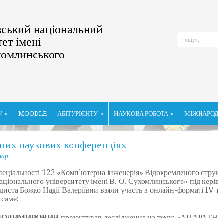
ський національний
тет імені
хомлинського
У
»
MOODLE
АБІТУРІЄНТУ
»
НАУКОВА РОБОТА
»
МІЖНАРОД
дних наукових конференціях
тар
ціальності 123 «Комп’ютерна інженерія» Відокремленого струк
аціонального університету імені В. О. Сухомлинського» під кер
одиста Божко Надії Валеріївни взяли участь в онлайн-форматі I
 саме:
ОЛОДИМИРОВИЧ
презентував дослідження на тему: «АПА