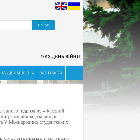
1013 ДЕНЬ ВІЙНИ
НА ДІЯЛЬНІСТЬ
»
КОНТАКТИ
турного підрозділу «Фаховий
івництвом викладача вищої
V та V Міжнародних студентських
РАТНЕ ЗАБЕЗПЕЧЕННЯ СИСТЕМИ