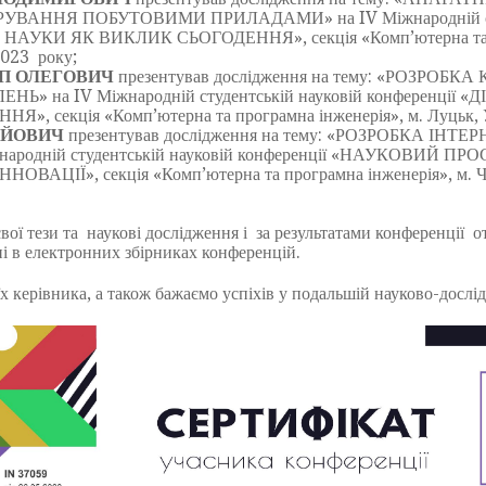
ВАННЯ ПОБУТОВИМИ ПРИЛАДАМИ» на IV Міжнародній студен
АУКИ ЯК ВИКЛИК СЬОГОДЕННЯ», секція «Комп’ютерна та про
2023 року;
П ОЛЕГОВИЧ
презентував дослідження на тему: «РОЗРО
» на IV Міжнародній студентській науковій конференції
, секція «Комп’ютерна та програмна інженерія», м. Луцьк, У
ІЙОВИЧ
презентував дослідження на тему: «РОЗРОБКА І
народній студентській науковій конференції «НАУКОВИЙ П
ВАЦІЇ», секція «Комп’ютерна та програмна інженерія», м. Че
ї тези та наукові дослідження і за результатами конференції о
і в електронних збірниках конференцій.
керівника, а також бажаємо успіхів у подальшій науково-дослід