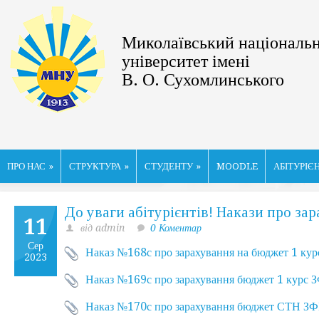
Миколаївський національ
університет імені
В. О. Сухомлинського
ПРО НАС
»
СТРУКТУРА
»
СТУДЕНТУ
»
MOODLE
АБІТУРІЄ
До уваги абітурієнтів! Накази про за
11
від admin
0 Коментар
Сер
Наказ №168с про зарахування на бюджет 1 ку
2023
Наказ №169с про зарахування бюджет 1 курс 
Наказ №170с про зарахування бюджет СТН З