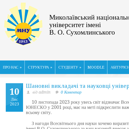
Миколаївський національ
університет імені
В. О. Сухомлинського
ПРО НАС
»
СТРУКТУРА
»
СТУДЕНТУ
»
MOODLE
АБІТУРІЄ
Шановні викладачі та науковці уніве
10
від admin
0 Коментар
Лис
10 листопада 2023 року увесь світ відзначає Всесв
2023
ЮНЕСКО у 2001 році, має на меті підкреслити важл
всьому світу.
З нагоди Всесвітнього дня науки хочемо виразити
імені В.О. Сухомлинського за ваш вагомий внесок у 