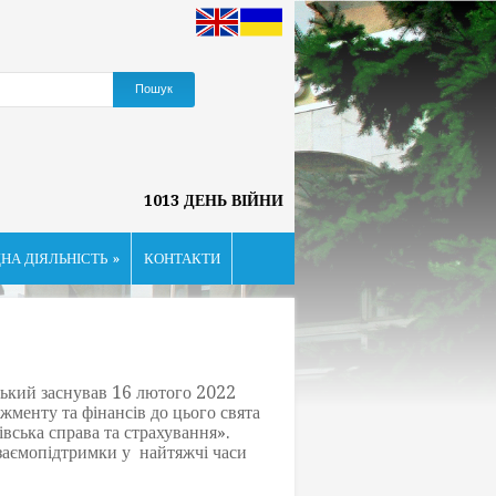
1013 ДЕНЬ ВІЙНИ
НА ДІЯЛЬНІСТЬ
»
КОНТАКТИ
ький заснував 16 лютого 2022
жменту та фінансів до цього свята
вська справа та страхування».
взаємопідтримки у найтяжчі часи