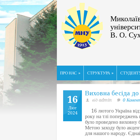
Миколаїв
універси
В. О. Су
ПРО НАС
»
СТРУКТУРА
»
СТУДЕНТ
Виховна бесіда д
16
від admin
0 Комен
Лют
16 лютого Україна відз
2024
року на тлі попереджень 
було проведено виховну б
Метою заходу було акцент
для нашого народу. Єдна