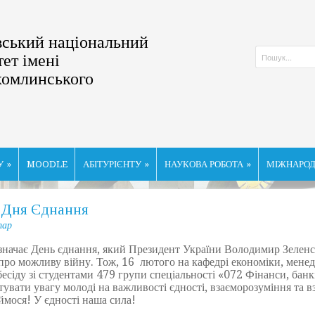
ський національний
тет імені
хомлинського
У
»
MOODLE
АБІТУРІЄНТУ
»
НАУКОВА РОБОТА
»
МІЖНАРОД
о Дня Єднання
тар
начає День єднання, який Президент України Володимир Зеленс
про можливу війну. Тож, 16 лютого на кафедрі економіки, менед
есіду зі студентами 479 групи спеціальності «072 Фінанси, банкі
увати увагу молоді на важливості єдності, взаєморозуміння та 
ймося! У єдності наша сила!