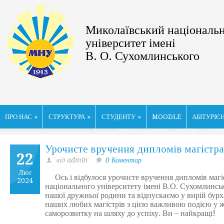
Миколаївський національ
університет імені
В. О. Сухомлинського
ПРО НАС
»
СТРУКТУРА
»
СТУДЕНТУ
»
MOODLE
АБІТУРІЄ
Урочисте вручення дипломів магістра
22
від admin
0 Коментар
Лют
Ось і відбулося урочисте вручення дипломів магі
2024
національного університету імені В.О. Сухомлинськ
нашої дружньої родини та відпускаємо у вирій бур
наших любих магістрів з цією важливою подією у жи
саморозвитку на шляху до успіху. Ви – найкращі!