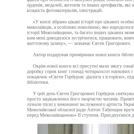
орденів, медалей, жетонів та інших артефактів, які
кількість фотоматеріалів, ілюстрацій.
«У книзі зібрано цікаві історії про цікавих особис
миколаївців, а особливо поколінню, яке народилося 
історії Миколаївщини, та багато інших цікавих мом
ким мені доводилося зустрічатися, працювати, вивча
життєвому шляху», — зазначає Євген Григорович.
Автор подарував примірники нової книги бібліоте
Окрім нової книги всі присутні мали змогу ознай
доробку сорок книг і понад чотирьохсот наукових і
покажчик «Євген Горбуров: діалоги з історією», пі
бібліотеки.
У цей день Євген Григорович Горбуров святкував св
просто зацікавлених його творчістю читачів. Приві
лунали пісні у виконанні заслуженого артиста Укр
Миколаївської обласної ради Антон Табунщик вручи
перед Миколаївщиною» ІІ ступеня. Приєднуємося д