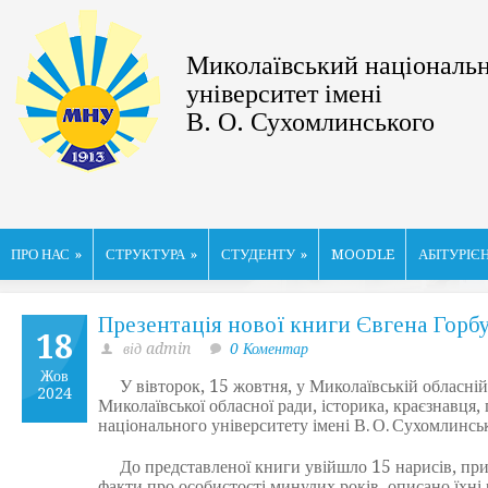
Миколаївський національ
університет імені
В. О. Сухомлинського
ПРО НАС
»
СТРУКТУРА
»
СТУДЕНТУ
»
MOODLE
АБІТУРІЄ
Презентація нової книги Євгена Горб
18
від admin
0 Коментар
Жов
У вівторок, 15 жовтня, у Миколаївській обласній у
2024
Миколаївської обласної ради, історика, краєзнавця,
національного університету імені В. О. Сухомлинс
До представленої книги увійшло 15 нарисів, прис
факти про особистості минулих років, описано їхні 