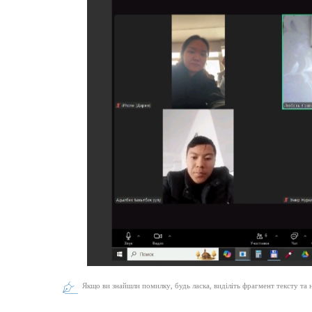
Якщо ви знайшли помилку, будь ласка, виділіть фрагмент тексту та 