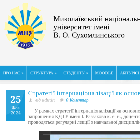
Миколаївський національ
університет імені
В. О. Сухомлинського
ПРО НАС
»
СТРУКТУРА
»
СТУДЕНТУ
»
MOODLE
АБІТУРІЄ
Стратегії інтернаціоналізації як осн
25
від admin
0 Коментар
Жов
У рамках стратегії інтернаціоналізації як основно
2024
запрошення КДТУ імені І. Раззакова к. е. н., доце
проводяться регулярні лекції з навчальної дисцип