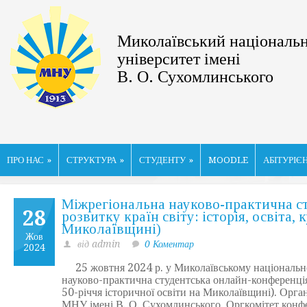
Миколаївський національ
університет імені
В. О. Сухомлинського
ПРО НАС
»
СТРУКТУРА
»
СТУДЕНТУ
»
MOODLE
АБІТУРІЄ
Міжрегіональна науково-практична с
28
розвитку країн світу: історія, освіта,
Миколаївщині)
Жов
від admin
0 Коментар
2024
25 жовтня 2024 р. у Миколаївському національном
науково-практична студентська онлайн-конференція «
50-річчя історичної освіти на Миколаївщині). Орган
МНУ імені В. О. Сухомлинського. Оргкомітет конфе