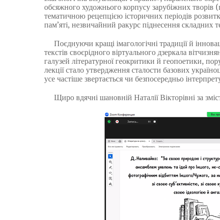
обсяжного художнього корпусу зарубіжних творів (п
тематичною рецепцією історичних періодів розвитку
пам’яті, незвичайний ракурс піднесення складних те
Поєднуючи кращі імагологічні традиції й інноваці
текстів своєрідного віртуального дзеркала вітчизнян
галузей літературної геокритики й геопоетики, п
лекції стало утвердження сталости базових україно
усе частіше звертається чи безпосередньо інтерпрет
Щиро вдячні шановній Наталії Вікторівні за зміст