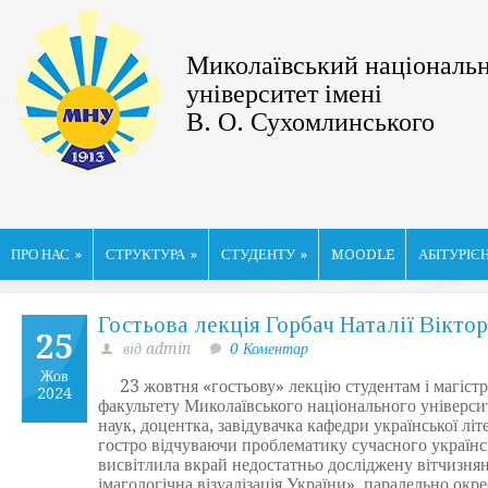
Миколаївський національ
університет імені
В. О. Сухомлинського
ПРО НАС
»
СТРУКТУРА
»
СТУДЕНТУ
»
MOODLE
АБІТУРІЄ
Гостьова лекція Горбач Наталії Вікто
25
від admin
0 Коментар
Жов
23 жовтня «гостьову» лекцію студентам і магістра
2024
факультету Миколаївського національного універси
наук, доцентка, завідувачка кафедри української лі
гостро відчуваючи проблематику сучасного українс
висвітлила вкрай недостатньо досліджену вітчизня
імагологічна візуалізація України», паралельно ок