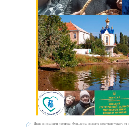
Якщо ви знайшли помилку, будь ласка, виділіть фрагмент тексту та 