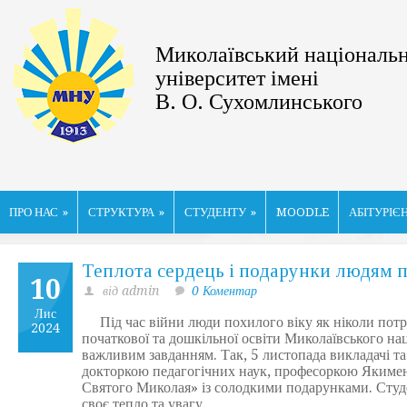
Миколаївський національ
університет імені
В. О. Сухомлинського
ПРО НАС
»
СТРУКТУРА
»
СТУДЕНТУ
»
MOODLE
АБІТУРІЄ
Теплота сердець і подарунки людям п
10
від admin
0 Коментар
Лис
Під час війни люди похилого віку як ніколи потр
2024
початкової та дошкільної освіти Миколаївського на
важливим завданням. Так, 5 листопада викладачі та 
докторкою педагогічних наук, професоркою Якименк
Святого Миколая» із солодкими подарунками. Студе
своє тепло та увагу.