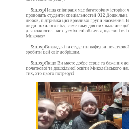
&nbspНаша співпраця має багаторічну історію: чис
проводять студенти спеціальностей 012 Дошкільна о
любов, підтримка цієї вразливої групи населення. 
люди похилого віку, саме тому для них важливе до
для кожного з нас є усміхнені обличчя, щасливі оч
Миколая».
&nbspВикладачі та студенти кафедри початкової т
зробити цей світ добрішим.
&nbspЯкщо Ви маєте добре серце та бажання допо
початкової та дошкільної освіти Миколаївського на
тих, хто цього потребує!