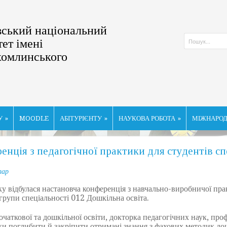
ський національний
тет імені
хомлинського
У
»
MOODLE
АБІТУРІЄНТУ
»
НАУКОВА РОБОТА
»
МІЖНАРОД
енція з педагогічної практики для студентів сп
тар
відбулася настановча конференція з навчально-виробничої прак
групи спеціальності 012 Дошкільна освіта.
аткової та дошкільної освіти, докторка педагогічних наук, про
ки поглибити й закріпити отримані знання з фахових методик дош