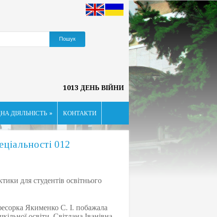
1013 ДЕНЬ ВІЙНИ
НА ДІЯЛЬНІСТЬ
»
КОНТАКТИ
еціальності 012
тики для студентів освітнього
фесорка Якименко С. І. побажала
кільної освіти. Світлана Іванівна