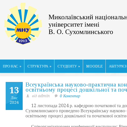
Миколаївський національ
університет імені
В. О. Сухомлинського
ПРО НАС
»
СТРУКТУРА
»
СТУДЕНТУ
»
MOODLE
АБІТУРІЄ
Всеукраїнська науково-практична кон
13
освітньому процесі дошкільної та поч
від admin
0 Коментар
Лис
2024
12 листопада 2024 р. кафедрою початкової та дошк
Сухомлинського проведено Всеукраїнську науково-
освітньому процесі дошкільної та початкової освіти
Співорганізаторами конференції виступили: Вінн