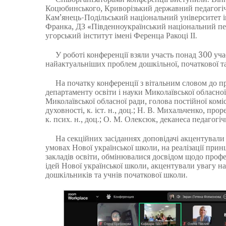
Коцюбинського, Криворізький державний педагогіч
Кам’янець-Подільський національний університет і
Франка, ДЗ «Південноукраїнський національний пед
угорський інститут імені Ференца Ракоці ІІ.
У роботі конференції взяли участь понад 300 учас
найактуальніших проблем дошкільної, початкової та
На початку конференції з вітальним словом до при
департаменту освіти і науки Миколаївської обласної д
Миколаївської обласної ради, голова постійної комісії
духовності, к. іст. н., доц.; Н. В. Михальченко, п
к. псих. н., доц.; О. М. Олексюк, деканеса педагогі
На секційних засіданнях доповідачі акцентували у
умовах Нової української школи, на реалізації прин
закладів освіти, обмінювалися досвідом щодо профес
ідей Нової української школи, акцентували увагу 
дошкільників та учнів початкової школи.