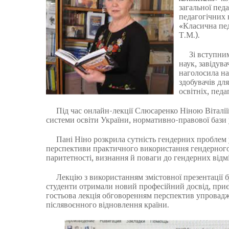
загальної педа
педагогічних 
«Класична пед
Т.М.).
Зі вступним в
наук, завідув
наголосила на
здобувачів для
освітніх, педа
Під час онлайн-лекції Слюсаренко Ніною Віталіївн
системи освіти України, нормативно-правової бази у
Пані Ніно розкрила сутність гендерних проблем у 
перспективи практичного використання гендерного 
паритетності, визнання й поваги до гендерних відмі
Лекцію з використанням змістовної презентації б
студенти отримали новий професійний досвід, приє
гостьова лекція обговоренням перспектив упровадже
післявоєнного відновлення країни.