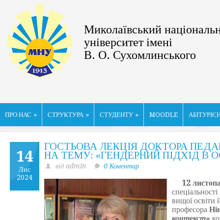
Миколаївський національ
університет імені
В. О. Сухомлинського
ПРО НАС
»
СТРУКТУРА
»
СТУДЕНТУ
»
MOODLE
АБІТУРІЄ
ГОСТЬОВА ЛЕКЦІЯ ДОКТОРА ПЕДАГ
14
НА ТЕМУ: «ГЕНДЕРНИЙ ПІДХІД В 
від admin
0 Коментар
Лис
2024
12 листопа
спеціальності
вищої освіти 
професора
Ні
контекст»
ко