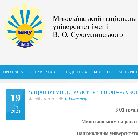
Миколаївський національ
університет імені
В. О. Сухомлинського
ПРО НАС
»
СТРУКТУРА
»
СТУДЕНТУ
»
MOODLE
АБІТУРІЄ
Запрошуємо до участі у творчо-науко
19
від admin
0 Коментар
Гру
З 01 груд
2024
Миколаївським національ
Національним університето