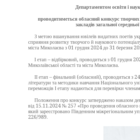
Департаментом освіти і наук
проводитиметься обласний конкурс творчих 
закладів загальної середньої
З метою вшанування ювілеїв видатних поетів укра
сприяння розвитку творчого й наукового потенціалу 
міста Миколаєва з 01 грудня 2024 до 31 березня 20
І етап – відбірковий, проводиться з 01 грудня 202
Миколаївської області та міста Миколаєва.
ІІ етап – фінальний (обласний), проводиться з 24 
літератури та методики навчання Національного ун
переможців І етапу надаються для перевірки членам
Положення про конкурс затверджено наказом департ
від 15.11.2024 № 257 «Про проведення обласного 
який зареєстровано Південним міжрегіональним упр
226/989.