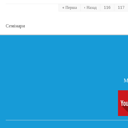
« Перша
‹ Назад
116
117
Семiнари
М