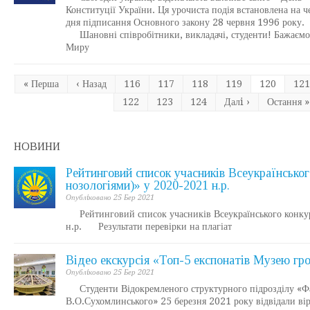
Конституції України. Ця урочиста подія встановлена на ч
дня підписання Основного закону 28 червня 1996 року.
Шановні співробітники, викладачі, студенти! Бажаємо
Миру
« Перша
‹ Назад
116
117
118
119
120
121
122
123
124
Далi ›
Остання »
НОВИНИ
Рейтинговий список учасників Всеукраїнськог
нозологіями)» у 2020-2021 н.р.
Опублiковано 25 Бер 2021
Рейтинговий список учасників Всеукраїнського конкурсу
н.р. Результати перевірки на плагіат
Відео екскурсія «Топ-5 експонатів Музею г
Опублiковано 25 Бер 2021
Студенти Відокремленого структурного підрозділу «Фах
В.О.Сухомлинського» 25 березня 2021 року відвідали ві