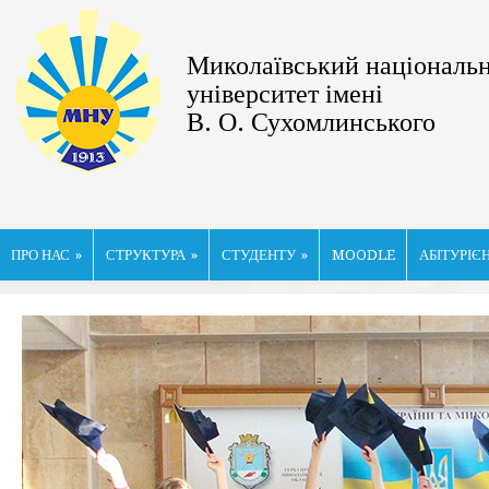
Миколаївський національ
університет імені
В. О. Сухомлинського
ПРО НАС
»
СТРУКТУРА
»
СТУДЕНТУ
»
MOODLE
АБІТУРІЄ