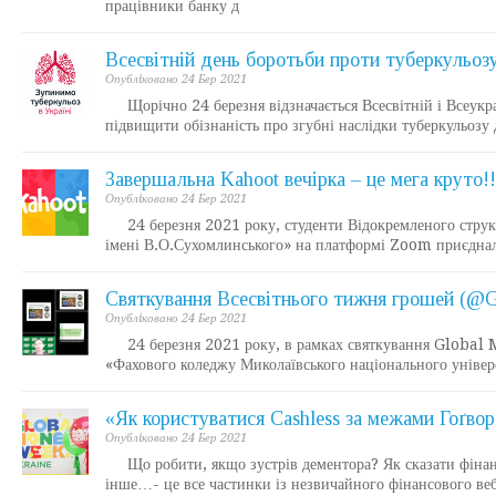
працівники банку д
Всесвітній день боротьби проти туберкульоз
Опублiковано 24 Бер 2021
Щорічно 24 березня відзначається Всесвітній і Всеукраї
підвищити обізнаність про згубні наслідки туберкульозу д
Завершальна Kahoot вечірка – це мега круто!!
Опублiковано 24 Бер 2021
24 березня 2021 року, студенти Відокремленого структ
імені В.О.Сухомлинського» на платформі Zoom приєднали
Святкування Всесвітнього тижня грошей (@
Опублiковано 24 Бер 2021
24 березня 2021 року, в рамках святкування Global M
«Фахового коледжу Миколаївського національного універс
«Як користуватися Cashless за межами Гоґвор
Опублiковано 24 Бер 2021
Що робити, якщо зустрів дементора? Як сказати фінан
інше…- це все частинки із незвичайного фінансового ве