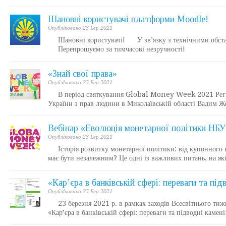
Шановні користувачі платформи Moodle!
Опублiковано 23 Бер 2021
Шановні користувачі! У зв’язку з технічними обстав
Перепрошуємо за тимчасові незручності!
«Знай свої права»
Опублiковано 23 Бер 2021
В період святкування Global Money Week 2021 Регіон
України з прав людини в Миколаївській області Вадим Же
Вебінар «Еволюція монетарної політики НБУ
Опублiковано 23 Бер 2021
Історія розвитку монетарної політики: від купонного 
має бути незалежним? Це одні із важливих питань, на як
«Кар’єра в банківській сфері: переваги та під
Опублiковано 23 Бер 2021
23 березня 2021 р. в рамках заходів Всесвітнього ти
«Кар’єра в банківській сфері: переваги та підводні каме