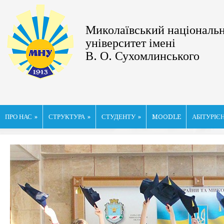
Миколаївський національ
університет імені
В. О. Сухомлинського
ПРО НАС
»
СТРУКТУРА
»
СТУДЕНТУ
»
MOODLE
АБІТУРІЄ