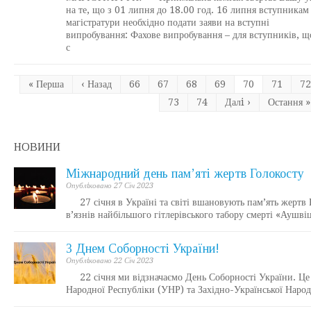
на те, що з 01 липня до 18.00 год. 16 липня вступникам
магістратури необхідно подати заяви на вступні
випробування: Фахове випробування – для вступників, щ
с
« Перша
‹ Назад
66
67
68
69
70
71
72
73
74
Далi ›
Остання »
НОВИНИ
Міжнародний день пам’яті жертв Голокосту
Опублiковано 27 Січ 2023
27 січня в Україні та світі вшановують пам’ять жертв
в’язнів найбільшого гітлерівського табору смерті «Аушв
З Днем Соборності України!
Опублiковано 22 Січ 2023
22 січня ми відзначаємо День Соборності України. Це с
Народної Республіки (УНР) та Західно-Української Нар