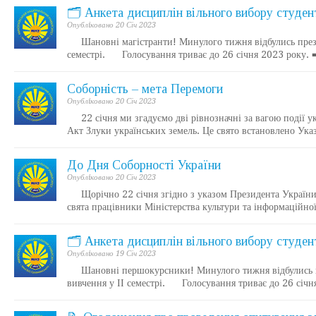
🗂️ Анкета дисциплін вільного вибору студент
Опублiковано 20 Січ 2023
Шановні магістранти! Минулого тижня відбулись презент
семестрі. Голосування триває до 26 січня 2023 року. 
Соборність – мета Перемоги
Опублiковано 20 Січ 2023
22 січня ми згадуємо дві рівнозначні за вагою події ук
Акт Злуки українських земель. Це свято встановлено Ука
До Дня Соборності України
Опублiковано 20 Січ 2023
Щорічно 22 січня згідно з указом Президента України №
свята працівники Міністерства культури та інформаційно
🗂️ Анкета дисциплін вільного вибору студенті
Опублiковано 19 Січ 2023
Шановні першокурсники! Минулого тижня відбулись пре
вивчення у ІІ семестрі. Голосування триває до 26 січ