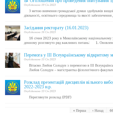
📝 Оголошення про проведення опитування зд
Опублiковано 19 Січ 2023
З метою вивчення громадської думки здобувачів вищої ос
діяльності, освітнього середовища та якості забезпеченн
Засідання ректорату (16.01.2023)
Опублiковано 16 Січ 2023
16 січня 2023 року в Миколаївському національному уні
денному розглянуто ряд важливих питань: 1. Оновлення
Перемога у ІІІ Всеукраїнському відкритому м
Опублiковано 15 Січ 2023
Вітаємо Любов Солодун з перемогою в ІІІ Всеукраїнсько
Любов Солодун – магістрантка філологічного факультету
Розклад презентацій дисциплін вільного вибор
2022-2023 н.р.
Опублiковано 13 Січ 2023
Переглянути розклад (PDF)
« Перша
‹ Назад
6