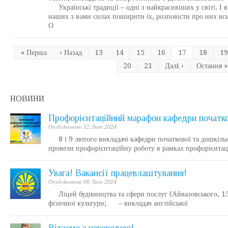
Українські традиції – одні з найкрасивіших у світі. І в
наших з вами силах поширити їх, розповісти про них вс
О
« Перша
‹ Назад
13
14
15
16
17
18
19
20
21
Далi ›
Остання »
НОВИНИ
Профорієнтаційний марафон кафедри початко
Опублiковано 12 Лют 2024
8 і 9 лютого викладачі кафедри початкової та дошкільно
провели профорієнтаційну роботу в рамках профорієнтац
Увага! Вакансії працевлаштування!
Опублiковано 06 Лют 2024
Ліцей будівництва та сфери послуг (Айвазовського, 1
фізичної культури; – викладач англійської