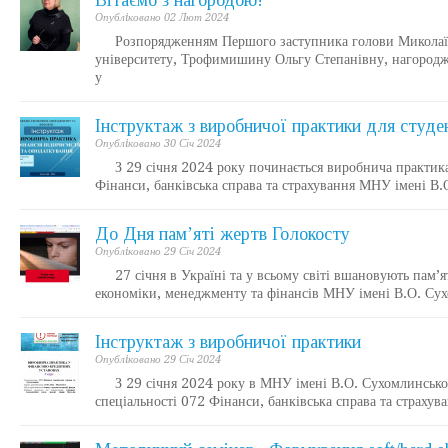
Вітаємо з нагородою!
Опублiковано 02 Лют 2024
Розпорядженням Першого заступника голови Миколаївськ
університету, Трофимишину Ольгу Степанівну, нагородж
у
Інструктаж з виробничої практики для студе
Опублiковано 30 Січ 2024
З 29 січня 2024 року починається виробнича практика з
Фінанси, банківська справа та страхування МНУ імені 
До Дня пам’яті жертв Голокосту
Опублiковано 29 Січ 2024
27 січня в Україні та у всьому світі вшановують пам’ять
економіки, менеджменту та фінансів МНУ імені В.О. Сух
Інструктаж з виробничої практики
Опублiковано 29 Січ 2024
З 29 січня 2024 року в МНУ імені В.О. Сухомлинського
спеціальності 072 Фінанси, банківська справа та страхув