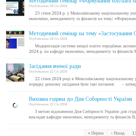
Методичний семінар «Формування soft/hard sk
Опублiковано 26 Січ 2024
25 січня 2024 р. у Миколаївському національному унів
економіки, менеджменту та фінансів на тему: «Формуван
Методичний семінар на тему «Застосування 
Опублiковано 24 Січ 2024
Модернізація системи вищої освіти передбачає активне 
2024 р. на кафедрі економіки, менеджменту та фінансів 
Засідання вченої ради
Опублiковано 22 Січ 2024
22 січня 2024 році в Миколаївському національному ун
порядку денному засідання були такі питання: – затве
Виховна година до Дня Соборності України
Опублiковано 22 Січ 2024
З метою відзначення Дня Соборності України для студент
викладач кафедри економіки, менеджменту та фінансів 
« Перша
‹ Назад
1