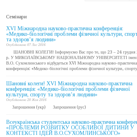
Семiнари
ХVІ Міжнародна науково-практична конференція:
«Медико-біологічні проблеми фізичної культури, спор
та здоров’я людини»
Опублiковано 07 Лис 2016
ШАНОВНІ КОЛЕГИ! Інформуємо Вас про те, що 23 – 24 грудня 
р. У МИКОЛАЇВСЬКОМУ НАЦІОНАЛЬНОМУ УНІВЕРСИТЕТІ імен
В.О. Сухомлинського відбудеться ХVІ Міжнародна науково-практична
конференція: «Медико-біологічні проблеми фізичної культури, спорту
Шановні колеги! XVI Міжнародна науково-практична
конференція: «Медико-біологічні проблеми фізичної
культури, спорту та здоров’я людини»
Опублiковано 20 Жов 2016
Запрошення (укр) Запрошення (рус)
Всеукраїнська студентська науково-практична конфере
«ПРОБЛЕМИ РОЗВИТКУ ОСОБЛИВОЇ ДИТИНИ У
КОНТЕКСТІ ІДЕЙ В.О.СУХОМЛИНСЬКОГО»