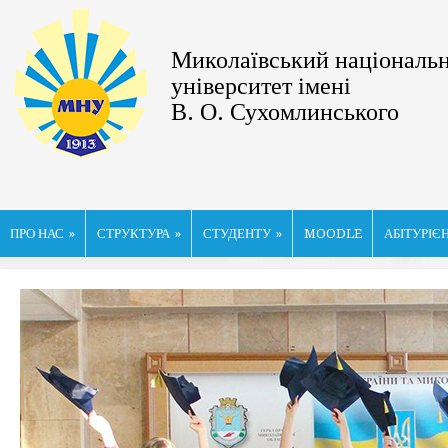
Миколаївський національ
університет імені
В. О. Сухомлинського
ПРО НАС
»
СТРУКТУРА
»
СТУДЕНТУ
»
MOODLE
АБІТУРІЄ