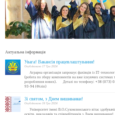
Актуальна інформація
Увага! Вакансія працевлаштування!
Опублiковано 17 Тра 2024
Аграрна організація запрошує фахівців із IT-технолог
(робота по збору компонентів на вже існуючих системах 
розроблення нових). Деталі по телефону: +38 (073) 0
93-94 (Філіп)
Зі святом, з Днем вишиванки!
Опублiковано 16 Тра 2024
Університет імені В.О.Сухомлинського вітає здобувачі
освіти, викладачів та співробітників з Днем вишиванки!