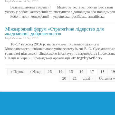
Опублiковано 20 Вер 2016
Вельмишановні студенти! Маємо за честь запросити Вас взяти
участь у роботі конференції та виступити з доповіддю або повідомле
Робочі мови конференції – українська, російська, англійська
Міжнародний форум «Стратегічне лідерство для
академічної доброчесності»
Опублiковано 07 Вер 2016
16-17 вересня 2016 р. на факультеті іноземної філології
Миколаївського національного університету імені В. О. Сухомлинсько
грантової підтримки Шведського Інституту та партнерства Посольств
Швеції в Україні, Громадської організації «IntegrityAction»
« Перша
‹ Назад
13
14
15
16
17
18
19
20
21
Далi ›
Остання »