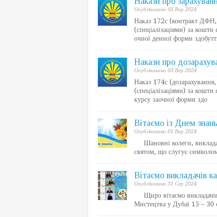
Накази про зарахуванн
Опублiковано 03 Вер 2024
Наказ 172с (контракт ДФН, 
(спеціалізаціями) за кошти
очної денної форми здобутт
Накази про дозарахува
Опублiковано 03 Вер 2024
Наказ 174с (дозарахування, 
(спеціалізаціями) за кошти
курсу заочної форми здо
Вітаємо із Днем знань
Опублiковано 01 Вер 2024
Шановні колеги, викладачі,
святом, що слугує символом
Вітаємо викладачів к
Опублiковано 31 Сер 2024
Щиро вітаємо викладачів к
Мистецтва у Дубаї 15 – 3