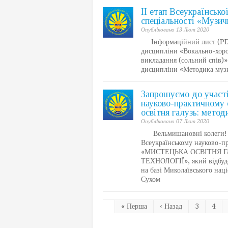
II етап Всеукраїнськоі
спеціальності «Музич
Опублiковано 13 Лют 2020
Інформаційний лист (PD
дисципліни «Вокально-хоро
викладання (сольний спів
дисципліни «Методика музич
Запрошуємо до участі
науково-практичному 
освітня галузь: метод
Опублiковано 07 Лют 2020
Вельмишановні колеги! За
Всеукраїнському науково-п
«МИСТЕЦЬКА ОСВІТНЯ Г
ТЕХНОЛОГІЇ», який відбуде
на базі Миколаївського наці
Сухом
« Перша
‹ Назад
3
4