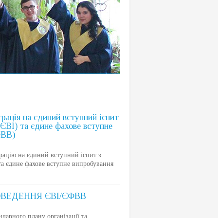
рація на єдиний вступний іспит
(ЄВІ) та єдине фахове вступне
ФВВ)
рацію на єдиний вступний іспит з
та єдине фахове вступне випробування
ВЕДЕННЯ ЄВІ/ЄФВВ
арного плану організації та