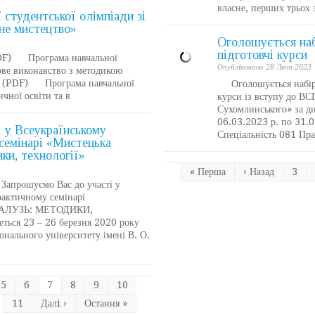
власне, перших трьох 
̈ студентської олімпіади зі
не мистецтво»
Оголошується набі
підготовчі курси
F) Програма навчальної
Опублiковано 28 Лют 2023
ве виконавство з методикою
)» (PDF) Програма навчальної
Оголошується набір в
ної освіти та в
курси із вступу до В
Сухомлинського» за д
06.03.2023 р. по 31
 у Всеукраїнському
Спеціальність 081 Пр
семінарі «Мистецька
ики, технології»
« Перша
‹ Назад
3
прошуємо Вас до участі у
рактичному семінарі
АЛУЗЬ: МЕТОДИКИ,
ться 23 – 26 березня 2020 року
онального університету імені В. О.
5
6
7
8
9
10
11
Далi ›
Остання »