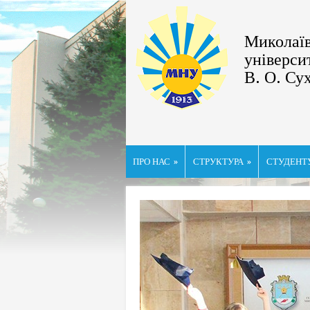
Миколаїв
універси
В. О. Су
ПРО НАС
»
СТРУКТУРА
»
СТУДЕНТ