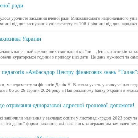
ченої ради
ся урочисте засідання вченої ради Миколаївського національного уніве
ічниці від дня заснування університету та 106-ї річниці від дня народж
Захисника України
чають одне з найважливіших свят нашої країни – День захисників та за
овели кураторської години з приводу цієї дати. Це дань мужності та са
я педагогів «Амбасадор Центру фінансових знань “Талан”
 менеджменту та фінансів Данік Н. В. взяла участь у конкурсі для пед
вся з 06 до 28 серпня 2024 року в Національному банку України в межа
до отримання одноразової адресної грошової допомоги!
 закінчили навчання у закладах освіти у листопаді-грудні 2023 року 
світи денної форми навчання, які навчались за державним замовленням,