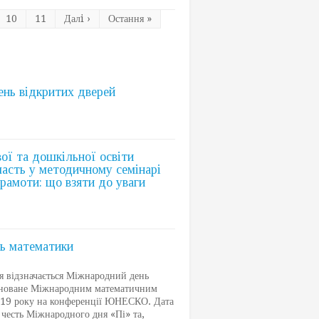
10
11
Далi ›
Остання »
нь відкритих дверей
ої та дошкільної освіти
часть у методичному семінарі
рамоти: що взяти до уваги
ь математики
відзначається Міжнародний день
сноване Міжнародним математичним
019 року на конференції ЮНЕСКО. Дата
 честь Міжнародного дня «Пі» та,