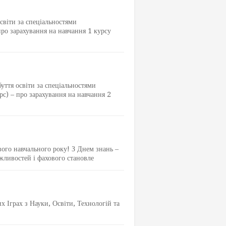
світи за спеціальностями
про зарахування на навчання 1 курсу
буття освіти за спеціальностями
рс) – про зарахування на навчання 2
вого навчального року! З Днем знань ‒
жливостей і фахового становле
Іграх з Науки, Освіти, Технологій та