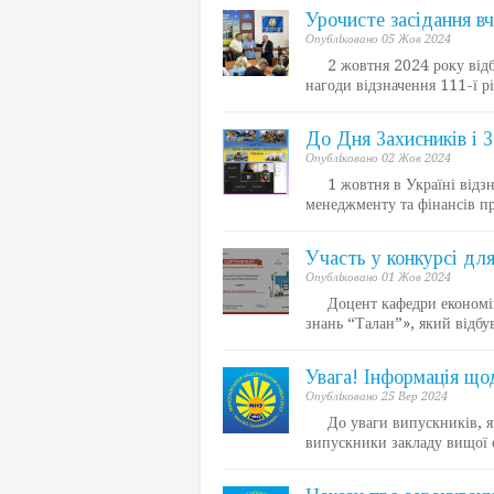
Урочисте засідання в
Опублiковано 05 Жов 2024
2 жовтня 2024 року відбуло
нагоди відзначення 111-ї р
До Дня Захисників і 
Опублiковано 02 Жов 2024
1 жовтня в Україні відзна
менеджменту та фінансів пр
Участь у конкурсі дл
Опублiковано 01 Жов 2024
Доцент кафедри економіки,
знань “Талан”», який відбу
Увага! Інформація що
Опублiковано 25 Вер 2024
До уваги випускників, які
випускники закладу вищої о