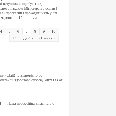
ці вступних випробувань до
еного наказом Міністерства освіти і
і випробування проходитимуть у дві
24 червня — 15 липня; д
4
5
6
7
8
9
10
11
Далi ›
Остання »
я (філії) та відповідно до
паганди здорового способу життя та олі
и! Наша професійна діяльність є