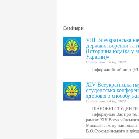
Семiнари
VІІІ Всеукраїнська на
державотворення та п
(Історична юдаїка у 
України)»
Опублiковано 20 Бер 2020
Інформаційний лист (PD
XІV Всеукраїнська на
студентська конфере
здорового способу жи
Опублiковано 04 Бер 2020
ШАНОВНІ СТУДЕНТИ Т
Інформуємо Вас про те, щ
рамках XІV Всеукраїнськог
Миколаївському національн
В.О.Сухомлинського відбуд