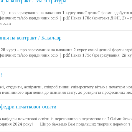
я на контракт / Магістратура
1) – про зарахування на навчання 1 курсу очної денної форми здобуття о
 фізичних та/або юридичних осіб | pdf Наказ 178с (контракт ДФН, 2) – 
я освіт
ння на контракт / Бакалавр
2й курс) – про зарахування на навчання 2 курсу очної денної форми здо
 фізичних та/або юридичних осіб | pdf Наказ 175с (дозарахування, 2й ку
!
 студенти, аспіранти, співробітники університету вітаю з початком но
 невпинного прагнення до пізнання світу, до розкриття професійних мо
афедри початкової освіти
афедри початкової освіти із переконливою перемогою на I Олімпійських 
0 серпня 2024 року! Щиро бажаємо Вам подальших творчих перемог т