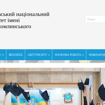
ський національний
тет імені
хомлинського
У
»
MOODLE
АБІТУРІЄНТУ
»
НАУКОВА РОБОТА
»
МІЖНАРОД