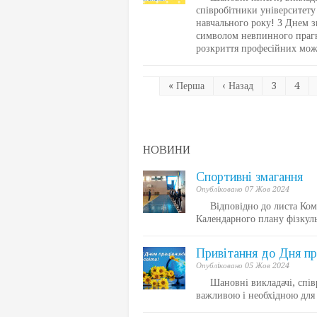
співробітники університету
навчального року! З Днем з
символом невпинного прагн
розкриття професійних мож
« Перша
‹ Назад
3
4
НОВИНИ
Спортивні змагання
Опублiковано 07 Жов 2024
Відповідно до листа Коміте
Календарного плану фізкуль
Привітання до Дня пра
Опублiковано 05 Жов 2024
Шановні викладачі, співро
важливою і необхідною для 