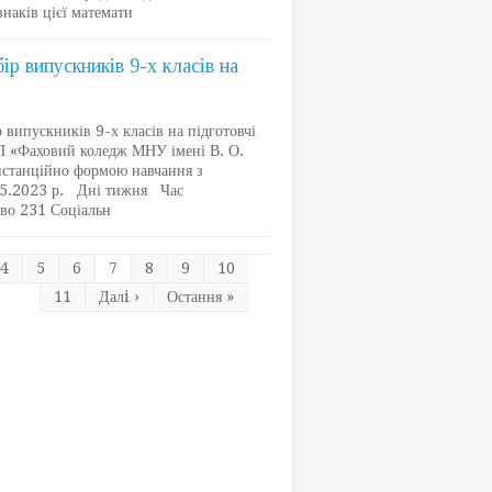
знаків цієї математи
р випускників 9-х класів на
ипускників 9-х класів на підготовчі
СП «Фаховий коледж МНУ імені В. О.
истанційно формою навчання з
.05.2023 р. Дні тижня Час
аво 231 Соціальн
4
5
6
7
8
9
10
11
Далi ›
Остання »