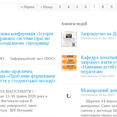
« Перша
‹ Назад
3
4
5
6
7
8
9
Анонси подій
укова конференція «Історія
Запрошуємо на Де
равової системи Ізраїлю
Опублiковано 15 Бер 2023
молодіжному середовищі
Кафедра початков
F) Інформаційний лист (DOC)
запрошує взяти у
«Навчання дітей г
уково-практична
педагогам»
нція «Проблеми формування
Опублiковано 15 Бер 2023
ття у студентської молоді»
Міжнародний ден
А МАГІСТРАНТИ !
Опублiковано 14 Бер 2023
о 15-16 травня 2020 року в
о Фестивалю науки В
Щорічно 14 березня 
ому університеті імені
математики. Свято за
еться XІV Всеукраїн
союзом у листопаді 2
святкування обрана на