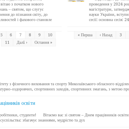
 вітаю з початком нового
проведення у 2024 ро
нань ‒ святом, що слугує
магістратури, затвердж
ення до пізнання світу, до
науки України, вступн
ливостей і фахового становле
сесії: основна сесія: 
5
6
7
8
9
10
« Перша
‹ Назад
3
11
Далi ›
Остання »
ту з фізичного виховання та спорту Миколаївського обласного відділенн
турно-оздоровчих, спортивних заходів, спортивних змагань, з метою про
цівників освіти
бітники, студенти! Вітаємо вас зі святом – Днем працівників освіт
суспільства: збагачує знаннями, мудрістю та дух