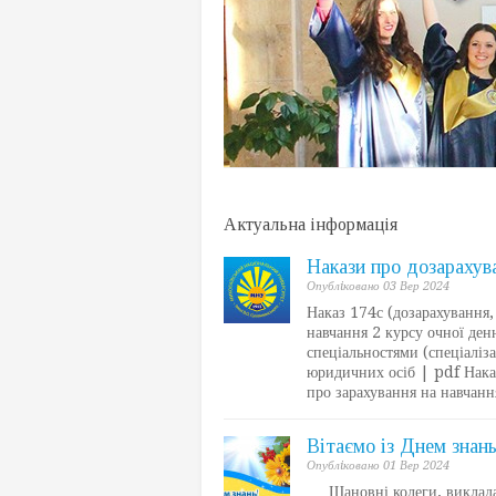
Актуальна інформація
Накази про дозарахува
Опублiковано 03 Вер 2024
Наказ 174с (дозарахування, 
навчання 2 курсу очної ден
спеціальностями (спеціаліз
юридичних осіб | pdf Наказ
про зарахування на навчанн
Вітаємо із Днем знань
Опублiковано 01 Вер 2024
Шановні колеги, викладачі