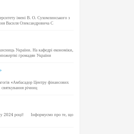
рситету імені В. О. Сухомлинського з
ення Василя Олександровича С
хисниць України. На кафедрі економіки,
мопожертві громадян України
»
агогів «Амбасадор Центру фінансових
х святкування річниц
та у 2024 році! Інформуємо про те, що