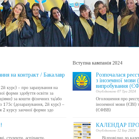
Вступна кампанія 2024
ння на контракт / Бакалавр
Розпочалася реєст
з іноземної мови 
випробування (Є
2й курс) – про зарахування на
Опублiковано 07 Тра 2024
ної форми здобуття освіти за
аціями) за кошти фізичних та/або
Оголошення про реєст
 175с (дозарахування, 2й курс) –
іноземної мови (ЄВІ) 
я 2 курсу заочної форми здо
(ЄФВВ)
!
КАЛЕНДАР ПРО
Опублiковано 12 Бер 2024
, студенти, аспіранти,
Відповідно до календ