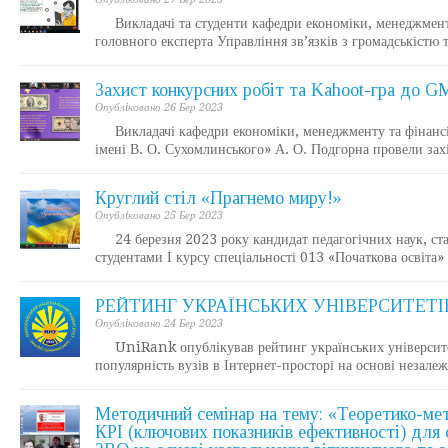
Викладачі та студенти кафедри економіки, менеджменту 
головного експерта Управління зв’язків з громадськіст
Захист конкурсних робіт та Kahoot-гра до 
Опублiковано 26 Бер 2023
Викладачі кафедри економіки, менеджменту та фінансі
імені В. О. Сухомлинського» А. О. Подгорна провели зах
Круглий стіл «Прагнемо миру!»
Опублiковано 25 Бер 2023
24 березня 2023 року кандидат педагогічних наук, стар
студентами І курсу спеціальності 013 «Початкова освіт
РЕЙТИНГ УКРАЇНСЬКИХ УНІВЕРСИТЕТІВ
Опублiковано 24 Бер 2023
UniRank опублікував рейтинг українських університет
популярність вузів в Інтернет-просторі на основі незал
Методичний семінар на тему: «Теоретико-мет
КРІ (ключових показників ефективності) для