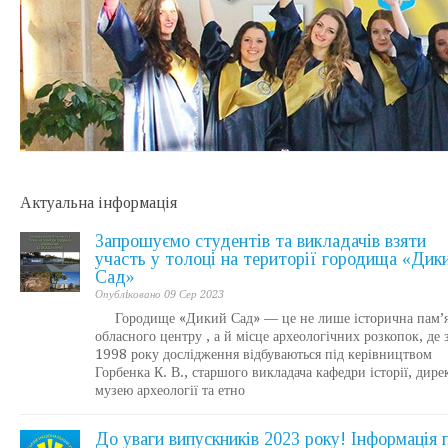
Актуальна інформація
Запрошуємо студентів та викладачів взяти
участь у толоці на території городища «Дик
Сад»
Опублiковано 09 Сер 2023
Городище «Дикий Сад» — це не лише історична пам’я
обласного центру , а й місце археологічних розкопок, де 
1998 року дослідження відбуваються під керівництвом
Горбенка К. В., старшого викладача кафедри історії, дире
музею археології та етно
До уваги випускників 2023 року! Інформація 