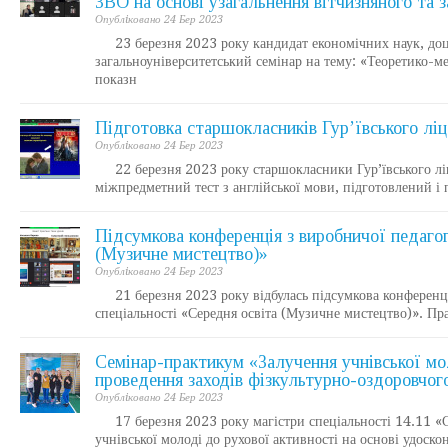
ЗВО на основі узагальнення вітчизняного та 
Опублiковано 24 Бер 2023
23 березня 2023 року кандидат економічних наук, доце
загальноуніверситетський семінар на тему: «Теоретико-м
показн
Підготовка старшокласників Гур’ївського лі
Опублiковано 24 Бер 2023
22 березня 2023 року старшокласники Гур’ївського ліце
міжпредметний тест з англійської мови, підготовлений і
Підсумкова конференція з виробничої педагог
(Музичне мистецтво)»
Опублiковано 24 Бер 2023
21 березня 2023 року відбулась підсумкова конференція 
спеціальності «Середня освіта (Музичне мистецтво)». Пр
Семінар-практикум «Залучення учнівської мо
проведення заходів фізкультурно-оздоровчого
Опублiковано 24 Бер 2023
17 березня 2023 року магістри спеціальності 14.11 «Сер
учнівської молоді до рухової активності на основі удоск