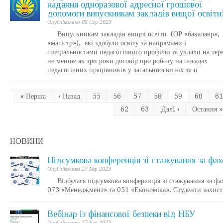
надання одноразової адресної грошової
допомоги випускникам закладів вищої освіти
Опублiковано 08 Сер 2023
Випускникам закладів вищої освіти (ОР «бакалавр»,
«магістр»), які здобули освіту за напрямами і
спеціальностями педагогічного профілю та уклали на тер
не менше як три роки договір про роботу на посадах
педагогічних працівників у загальноосвітніх та п
« Перша
‹ Назад
55
56
57
58
59
60
61
62
63
Далi ›
Остання »
НОВИНИ
Підсумкова конференція зі стажування за фа
Опублiковано 27 Бер 2023
Відбулася підсумкова конференція зі стажування за фахо
073 «Менеджмент» та 051 «Економіка». Студенти захисти
Вебінар із фінансової безпеки від НБУ
Опублiковано 27 Бер 2023