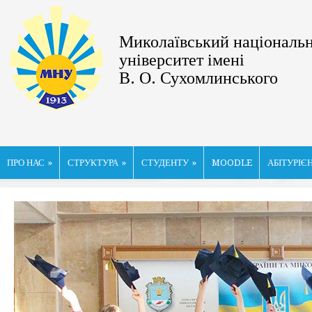
Миколаївський національ
університет імені
В. О. Сухомлинського
ПРО НАС
»
СТРУКТУРА
»
СТУДЕНТУ
»
MOODLE
АБІТУРІЄ